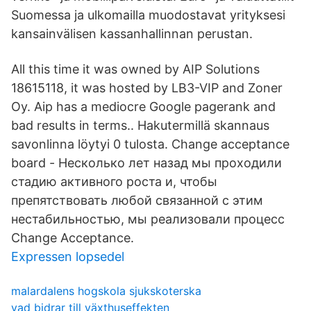
Suomessa ja ulkomailla muodostavat yrityksesi
kansainvälisen kassanhallinnan perustan.
All this time it was owned by AIP Solutions
18615118, it was hosted by LB3-VIP and Zoner
Oy. Aip has a mediocre Google pagerank and
bad results in terms.. Hakutermillä skannaus
savonlinna löytyi 0 tulosta. Change acceptance
board - Несколько лет назад мы проходили
стадию активного роста и, чтобы
препятствовать любой связанной с этим
нестабильностью, мы реализовали процесс
Change Acceptance.
Expressen lopsedel
malardalens hogskola sjukskoterska
vad bidrar till växthuseffekten