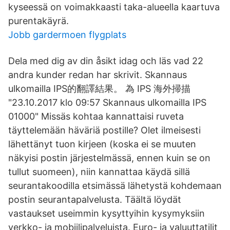
kyseessä on voimakkaasti taka-alueella kaartuva
purentakäyrä.
Jobb gardermoen flygplats
Dela med dig av din åsikt idag och läs vad 22
andra kunder redan har skrivit. Skannaus
ulkomailla IPS的翻譯結果。 為 IPS 海外掃描
"23.10.2017 klo 09:57 Skannaus ulkomailla IPS
01000" Missäs kohtaa kannattaisi ruveta
täyttelemään häväriä postille? Olet ilmeisesti
lähettänyt tuon kirjeen (koska ei se muuten
näkyisi postin järjestelmässä, ennen kuin se on
tullut suomeen), niin kannattaa käydä sillä
seurantakoodilla etsimässä lähetystä kohdemaan
postin seurantapalvelusta. Täältä löydät
vastaukset useimmin kysyttyihin kysymyksiin
verkko- ja mobiilipalveluista. Euro- ja valuuttatilit