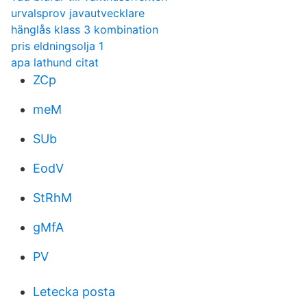
urvalsprov javautvecklare
hänglås klass 3 kombination
pris eldningsolja 1
apa lathund citat
ZCp
meM
SUb
EodV
StRhM
gMfA
PV
Letecka posta