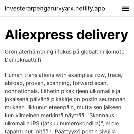
investerarpengarurvyarx.netlify.app
Aliexpress delivery
Grön återhämtning i fokus på globalt miljömöte
Demokraatti.fi
Human translations with examples: row, trace,
abroad, proven, scanning, forward scan,
nonnationals. Lähetin pikakirjeen ulkomaille ja
jokaisena päivänä pikakirje on postin seurannan
mukaan liikkunut eteenpäin, mutta sen jälkeen
kun viimeinen merkintä näyttää: "Skannaus
ulkomailla IPS (jatkuu numerokoodilla)", ei ole
tapahtunut mitään. Päättyykö postin sivuilla