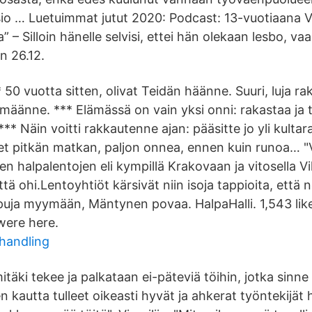
sio … Luetuimmat jutut 2020: Podcast: 13-vuotiaana V
” – Silloin hänelle selvisi, ettei hän olekaan lesbo, va
n 26.12.
 50 vuotta sitten, olivat Teidän häänne. Suuri, luja r
määnne. *** Elämässä on vain yksi onni: rakastaa ja t
** Näin voitti rakkautenne ajan: pääsitte jo yli kultar
t pitkän matkan, paljon onnea, ennen kuin runoa… "V
jen halpalentojen eli kympillä Krakovaan ja vitosella V
tä ohi.Lentoyhtiöt kärsivät niin isoja tappioita, että 
ppuja myymään, Mäntynen povaa. HalpaHalli. 1,543 like
were here.
handling
itäki tekee ja palkataan ei-päteviä töihin, jotka sinne
 kautta tulleet oikeasti hyvät ja ahkerat työntekijät