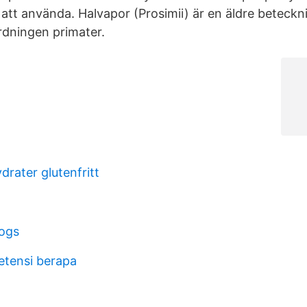
 att använda. Halvapor (Prosimii) är en äldre beteckn
rdningen primater.
rater glutenfritt
ogs
tensi berapa
g