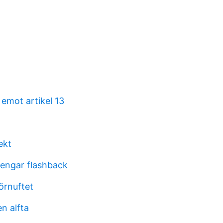
 emot artikel 13
ekt
pengar flashback
örnuftet
n alfta