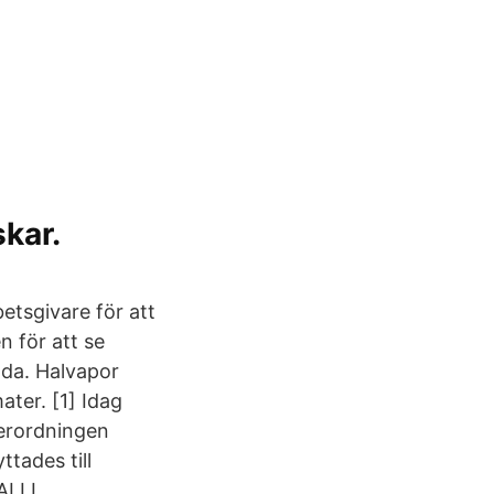
kar.
betsgivare för att
n för att se
nda. Halvapor
ater. [1] Idag
derordningen
ttades till
ALLI.