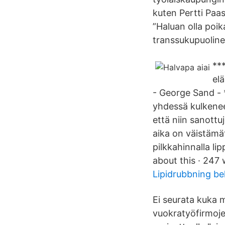
kuten Pertti Paa
”Haluan olla poika
transsukupuoline
***
elä
- George Sand - *
yhdessä kulkenee
että niin sanottu
aika on väistämät
pilkkahinnalla li
about this · 247 
Lipidrubbning be
Ei seurata kuka m
vuokratyöfirmojen