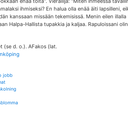
 ookkaan enää töitä". Vierailija: "Miten ihmeessä tavall
kamalaksi ihmiseksi? En halua olla enää äiti lapsilleni, 
dän kanssaan missään tekemisissä. Menin eilen illalla vi
 Halpa-Hallista tupakkia ja kaljaa. Rapuloissani olin 
t (se d. o.). AFakos (lat.
önköping
o jobb
hat
skolning
psblomma