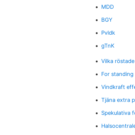
MDD
BGY
Pvldk
gTnK
Vilka röstade
For standing
Vindkraft eff
Tjäna extra 
Spekulativa f
Halsocentrale