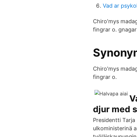
Vad ar psyko
Chiro'mys madaga
fingrar o. gnagar
Synonym
Chiro'mys madaga
fingrar o.
V
djur med s
Presidentti Tarj
ulkoministerinä a
työläiskaupungin