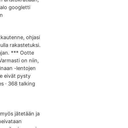
alo googletti
an
akkautenne, ohjasi
ulla rakastetuksi.
ajan. *** Ootte
armasti on niin,
ilnaan -lentojen
ne eivät pysty
s · 368 talking
 myös jätetään ja
 heivataan