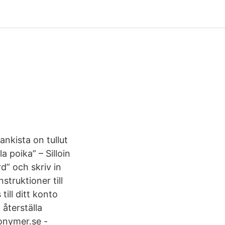
nkista on tullut
 poika” – Silloin
d” och skriv in
struktioner till
till ditt konto
 återställa
nonymer.se -