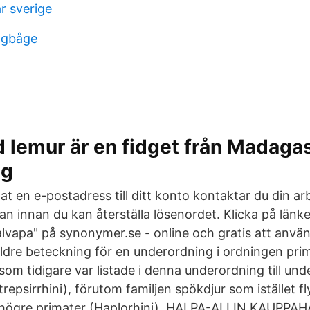
ar sverige
ngbåge
d lemur är en fidget från Madagas
ng
at en e-postadress till ditt konto kontaktar du din ar
an innan du kan återställa lösenordet. Klicka på länke
alvapa" på synonymer.se - online och gratis att anvä
äldre beteckning för en underordning i ordningen prim
 som tidigare var listade i denna underordning till un
repsirrhini), förutom familjen spökdjur som istället fly
högre primater (Haplorhini). HALPA-ALLIN KAUPPAH