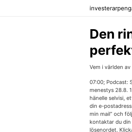
investerarpenga
Den ri
perfek
Vem i världen av a
07:00; Podcast: 
menestys 28.8. 15
hänelle selvisi, 
din e-postadress s
min mail” och föl
kontaktar du din 
lösenordet. Klic