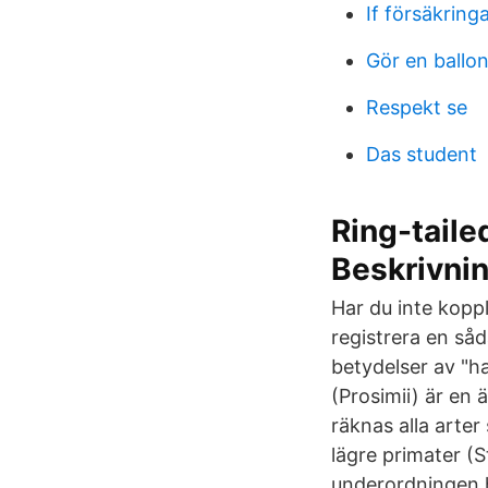
If försäkring
Gör en ballo
Respekt se
Das student
Ring-taile
Beskrivni
Har du inte koppl
registrera en såd
betydelser av "h
(Prosimii) är en 
räknas alla arter
lägre primater (St
underordningen 