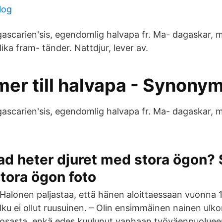
log
scarien'sis, egendomlig halvapa fr. Ma- dagaskar, 
lika fram- tänder. Nattdjur, lever av.
er till halvapa - Synonym
scarien'sis, egendomlig halvapa fr. Ma- dagaskar, 
ad heter djuret med stora ögon? S
tora ögon foto
a Halonen paljastaa, että hänen aloittaessaan vuonna 
lku ei ollut ruusuinen. – Olin ensimmäinen nainen ulkom
osasta, enkä edes kuulunut vanhaan työväenpuolueen