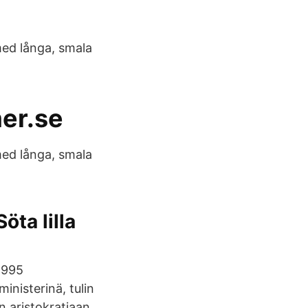
med långa, smala
er.se
med långa, smala
öta lilla
1995
inisterinä, tulin
 aristokratiaan,