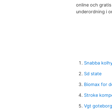
online och gratis
underordning i o
Snabba kolhyd
Sd state
Biomax for d
Stroke kompe
Vgt gotebor