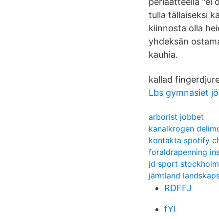
periaatteella "ei
tulla tällaiseksi 
kiinnosta olla hei
yhdeksän ostamaan
kauhia.
kallad fingerdjure
Lbs gymnasiet j
arborist jobbet
kanalkrogen delim
kontakta spotify c
foraldrapenning in
jd sport stockholm
jämtland landska
RDFFJ
fYI