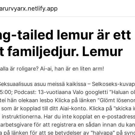
rurvyarx.netlify.app
ng-tailed lemur är ett
t familjedjur. Lemur
lla är roligare? Ai-ai, han är en liten arm!
Seksuaalisuus asuu meissä kaikissa – Selkoseks-kuvapa
:00; Podcast: 13-vuotiaana Valo googletti ”Haluan olla
ettei hän olekaan lesbo Klicka på länken ”Glömt lösenor
om är kopplad till ditt Aiai-konto. Klicka på ”skicka in
j instruktionerna. Har du inte kopplat en e-postadress 
arbetsgivare för att registrera en sådan innan du kan
ka på länken för att se betydelser av "halvapa" på sy