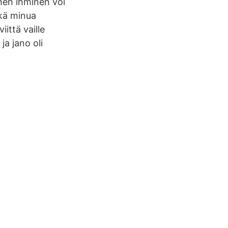
inen ihminen voi
eikä minua
ittä vaille
ja jano oli